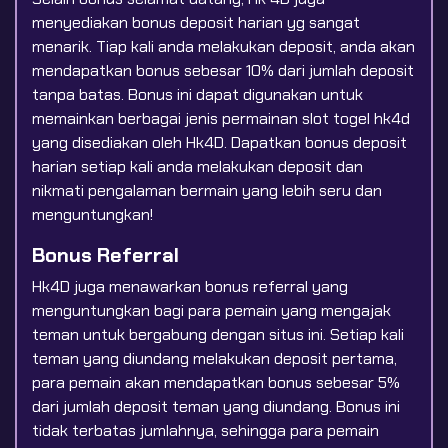
menyediakan bonus deposit harian yg sangat
menarik. Tiap kali anda melakukan deposit, anda akan
mendapatkan bonus sebesar 10% dari jumlah deposit
tanpa batas. Bonus ini dapat digunakan untuk
memainkan berbagai jenis permainan slot togel hk4d
yang disediakan oleh Hk4D. Dapatkan bonus deposit
harian setiap kali anda melakukan deposit dan
nikmati pengalaman bermain yang lebih seru dan
menguntungkan!
Bonus Referral
Hk4D juga menawarkan bonus referral yang
menguntungkan bagi para pemain yang mengajak
teman untuk bergabung dengan situs ini. Setiap kali
teman yang diundang melakukan deposit pertama,
para pemain akan mendapatkan bonus sebesar 5%
dari jumlah deposit teman yang diundang. Bonus ini
tidak terbatas jumlahnya, sehingga para pemain