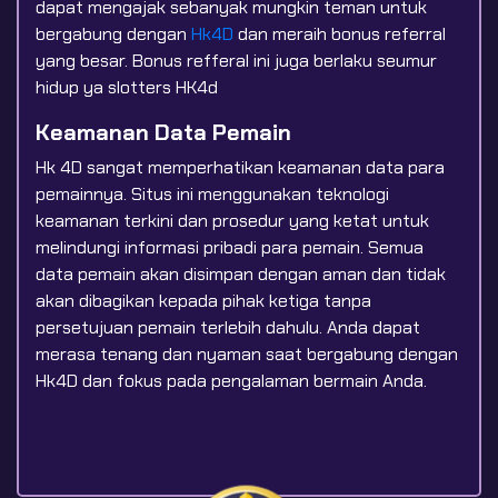
dapat mengajak sebanyak mungkin teman untuk
bergabung dengan
Hk4D
dan meraih bonus referral
yang besar. Bonus refferal ini juga berlaku seumur
hidup ya slotters HK4d
Keamanan Data Pemain
Hk 4D sangat memperhatikan keamanan data para
pemainnya. Situs ini menggunakan teknologi
keamanan terkini dan prosedur yang ketat untuk
melindungi informasi pribadi para pemain. Semua
data pemain akan disimpan dengan aman dan tidak
akan dibagikan kepada pihak ketiga tanpa
persetujuan pemain terlebih dahulu. Anda dapat
merasa tenang dan nyaman saat bergabung dengan
Hk4D dan fokus pada pengalaman bermain Anda.